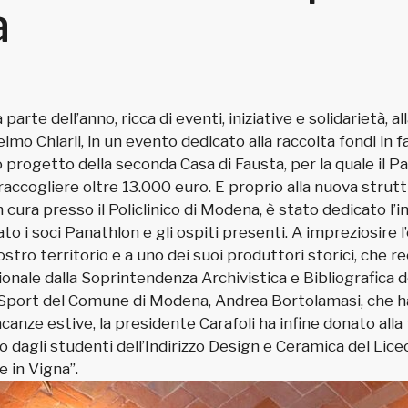
a
rte dell’anno, ricca di eventi, iniziative e solidarietà, all
elmo Chiarli, in un evento dedicato alla raccolta fondi i
o progetto della seconda Casa di Fausta, per la quale il
 raccogliere oltre 13.000 euro. E proprio alla nuova strut
n cura presso il Policlinico di Modena, è stato dedicato l’
i soci Panathlon e gli ospiti presenti. A impreziosire l’eve
stro territorio e a uno dei suoi produttori storici, che 
onale dalla Soprintendenza Archivistica e Bibliografica d
llo Sport del Comune di Modena, Andrea Bortolamasi, che h
acanze estive, la presidente Carafoli ha infine donato alla f
agli studenti dell’Indirizzo Design e Ceramica del Liceo
e in Vigna”.