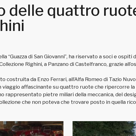
no delle quattro ruot
hini
lla “Guazza di San Giovanni”, ha riservato a soci e ospit
ollezione Righini, a Panzano di Castelfranco, grazie all’os
to costruita da Enzo Ferrari, all’Alfa Romeo di Tazio Nuv
n viaggio affascinante su quattro ruote che ripercorre la 
nno rappresentato pietre miliari della meccanica, del des
collezione che non poteva che trovare posto in quella ri